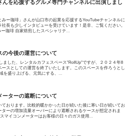
さんを応援するグルメ専門チャンネルに出演しまし
みー珈琲」さんが山口市の起業を応援するYouTubeチャンネルに
ラ社長も少しインタビューを受けています！是非、ご覧ください。
ー珈琲 自家焙煎したスペシャリテ...
スの今後の運営について
しました、レンタルカフェスペース"RollUp"ですが、２０２４年8
ペースとしての運営を終了いたします。このスペースを作ろうとし
域を盛り上げる、元気にする、...
メーターの遮断について
いております。比較的暖かかった日が続いた後に寒い日が続いてお
ーターの増加流量オーバーにより遮断されるケースが想定されま
スマイコンメーターはお客様の日々のガス使用...