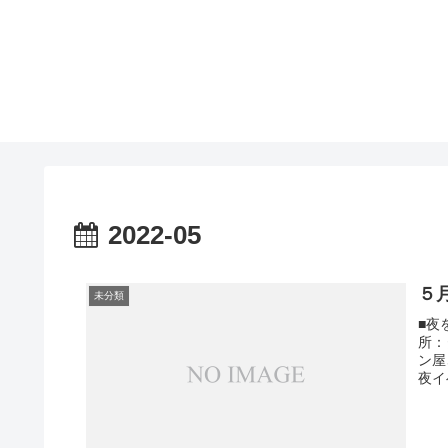
2022-05
５
未分類
■夜
所：
ン屋
夜イ