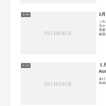
2
未分類
これ
るか
実家
能美
１
未分類
Ro
あけ
Ro